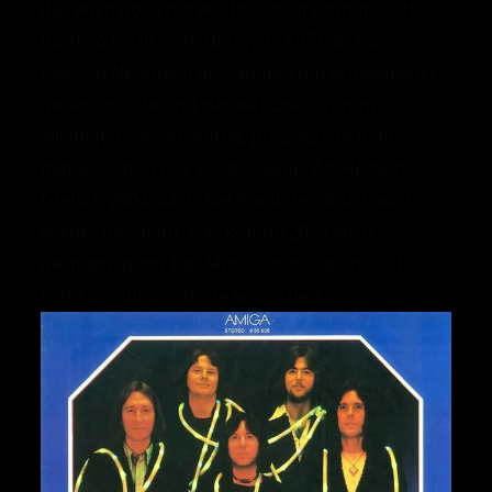
das auch noch mit wechselnden Leuten. Dürfte
nicht so leicht sein. Übrigens 1977 als Hans
Joachim Neumann als Sänger zum Armeedienst
gehen musste und Herbert Dreilich zum
alleinigen Sänger wurde, prophezeite man
damals schon das aus der Band. Als Herbert
Dreilich 2004 starb, hat Karat den Bruch auch
wieder geschafft. Das könnte 2023 auch
gelingen, denn Top-Musikanten haben sie.
Da
kann ich nur das Beste wünschen.