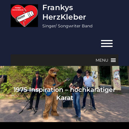
Skip
Frankys
to
HerzKleber
content
Singer/ Songwriter Band
MENU
1975 Inspiration – hochkarätiger
Karat