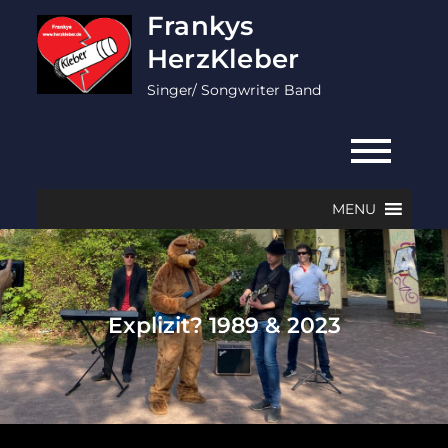
Skip
Frankys
to
HerzKleber
content
Singer/ Songwriter Band
MENU
Explizit? 1989 & 2023