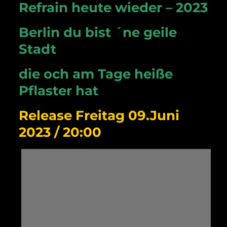
Refrain heute wieder – 2023
Berlin du bist ´ne geile
Stadt
die och am Tage heiße
Pflaster hat
Release Freitag 09.Juni
2023 / 20:00