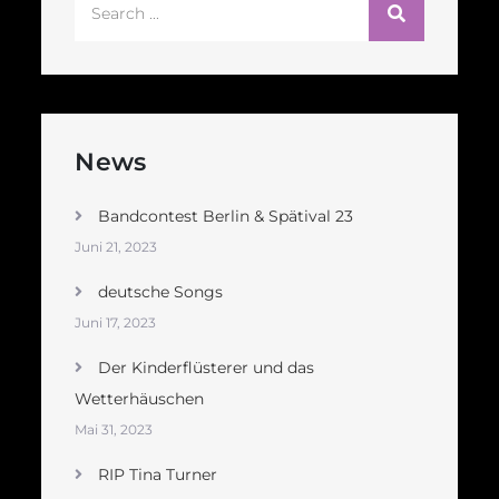
Search
for:
News
Bandcontest Berlin & Spätival 23
Juni 21, 2023
deutsche Songs
Juni 17, 2023
Der Kinderflüsterer und das
Wetterhäuschen
Mai 31, 2023
RIP Tina Turner