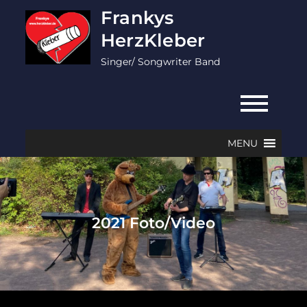
Skip
Frankys
to
HerzKleber
content
Singer/ Songwriter Band
MENU
2021 Foto/Video