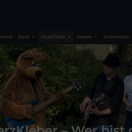
ermine
Band
Musik/Texte
Medien
Sozialmedia
rzKleber – Wer bist