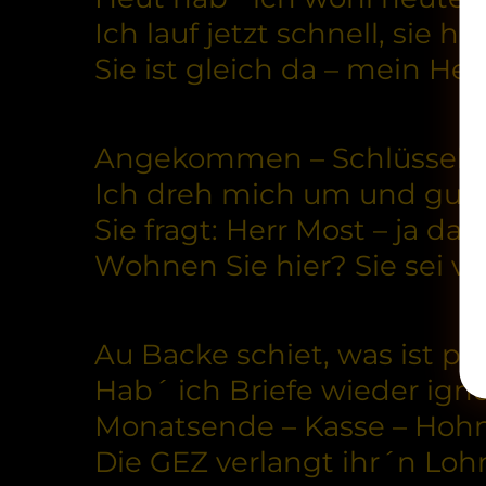
Ich lauf jetzt schnell, sie hi
Sie ist gleich da – mein Herz
Angekommen – Schlüssel d
Ich dreh mich um und guc
Sie fragt: Herr Most – ja das
Wohnen Sie hier? Sie sei v
Au Backe schiet, was ist pas
Hab´ ich Briefe wieder igno
Monatsende – Kasse – Hoh
Die GEZ verlangt ihr´n Loh