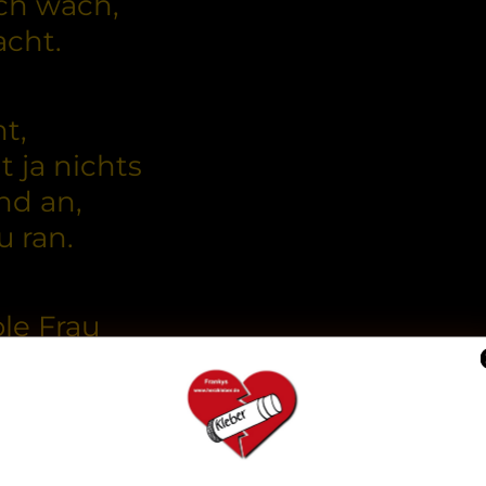
och wach,
cht.
t,
 ja nichts
nd an,
 ran.
ole Frau
d ganz flau
ke aus
te