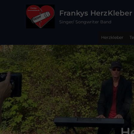
Skip
Frankys HerzKleber
to
content
Singer/ Songwriter Band
Herzkleber
T
He