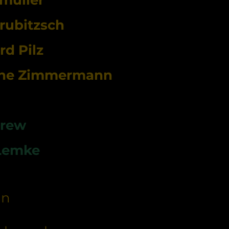
Grubitzsch
rd Pilz
fine Zimmermann
Crew
 Lemke
hn