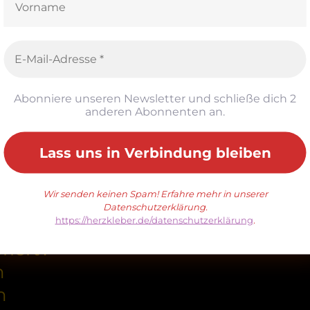
nter mir
 vibriert
rin
Abonniere unseren Newsletter und schließe dich 2
anderen Abonnenten an.
k wohl schlimm
 bin ich
om Amtsgericht.
Wir senden keinen Spam! Erfahre mehr in unserer
Datenschutzerklärung.
https://herzkleber.de/datenschutzerklärung
.
siert?
riert?
n
n