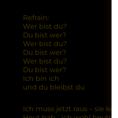
Refrain:
Wer bist du?
Du bist wer?
Wer bist du?
Du bist wer?
Wer bist du?
Du bist wer?
Ich bin ich
und du bleibst du
Ich muss jetzt raus – sie k
Heut hab´ ich wohl heute r