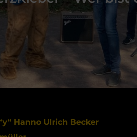
“y“ Hanno Ulrich Becker
müller