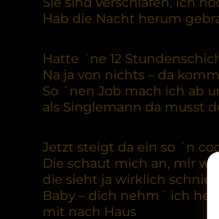
Sie sind verschlafen, ich n
Hab die Nacht herum gebra
Hatte ´ne 12 Stundenschich
Na ja von nichts – da kommt
So ´nen Job mach ich ab u
als Singlemann da musst du
Jetzt steigt da ein so ´n co
Die schaut mich an, mir wir
die sieht ja wirklich schnie
Baby – dich nehm´ ich heu
mit nach Haus