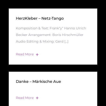
HerzKleber – Netz-Tango
Komposition & Text: Frank“y“ Hanno Ulrich
Becker Arrangement: Boris Hirschmüller
Audio Editing & Mixing: Gerd […]
Read More
Danke – Märkische Aue
Read More