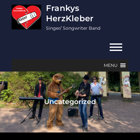
Skip
Frankys
to
HerzKleber
content
Singer/ Songwriter Band
MENU
Uncategorized