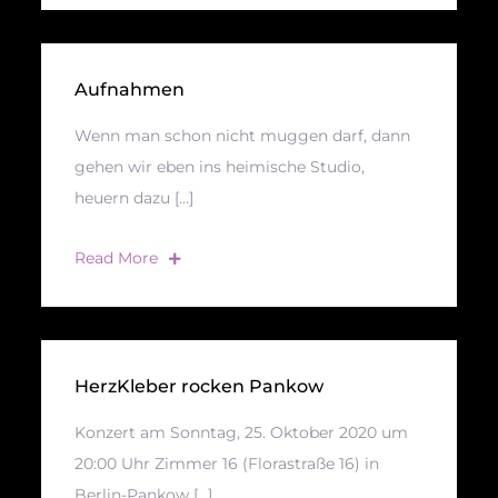
Aufnahmen
Wenn man schon nicht muggen darf, dann
gehen wir eben ins heimische Studio,
heuern dazu […]
Read More
HerzKleber rocken Pankow
Konzert am Sonntag, 25. Oktober 2020 um
20:00 Uhr Zimmer 16 (Florastraße 16) in
Berlin-Pankow […]