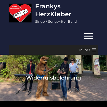
Skip
Frankys
to
HerzKleber
content
Singer/ Songwriter Band
MENU
Widerrufsbelehrung