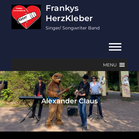
Skip
Frankys
to
HerzKleber
content
Singer/ Songwriter Band
MENU
Alexander Claus