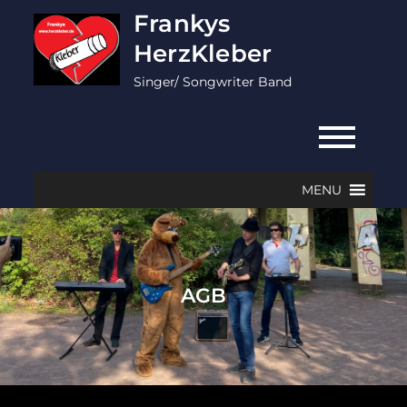
Skip
Frankys
to
HerzKleber
content
Singer/ Songwriter Band
MENU
AGB