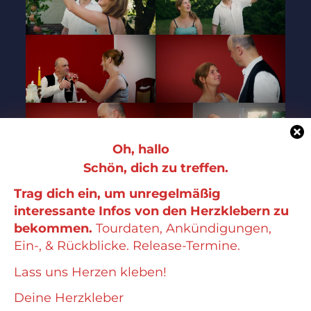
Oh, hallo
Schön, dich zu treffen.
Trag dich ein, um unregelmäßig
interessante Infos von den Herzklebern zu
bekommen.
Tourdaten, Ankündigungen,
Ein-, & Rückblicke. Release-Termine.
Lass uns Herzen kleben!
Deine Herzkleber