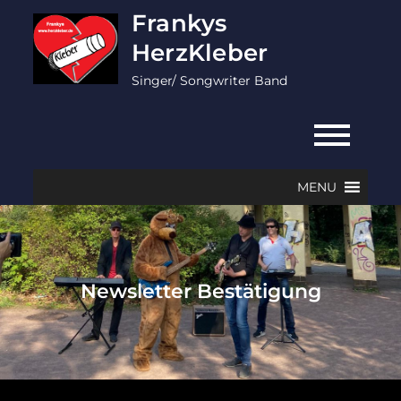
Skip
Frankys
to
HerzKleber
content
Singer/ Songwriter Band
MENU
Newsletter Bestätigung